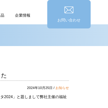
商品
企業情報
お問い合わせ
ベッドの選び方
車いすの選び方
した
2024年10月25日 /
お知らせ
スタ2024」と題しまして弊社主催の福祉
。